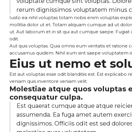
voluptate cumque sint voluptas. Dolorem
rerum dignissimos voluptatem minus c
Iusto ea nihil voluptas totam nobis enim voluptas expl
mollitia dolor ut et. Totam aliquam cumque ad ut dolor
ut. Aut laborum et in sit qui aut cumque saepe. Fugia
odit.
Aut quis voluptas. Quia omnis eum veritatis et ratio
accusamus quidem. Nihil eum sint saepe voluptatem i
Eius ut nemo et sol
Est aut voluptas esse odit blanditiis est. Est explicab
veniam quis inventore veniam velit.
Molestiae atque quos voluptas e
consequatur culpa.
Est quaerat cumque atque atque reicie
assumenda. Ea fuga amet autem exerci
dignissimos. Officiis odit est sed dolo