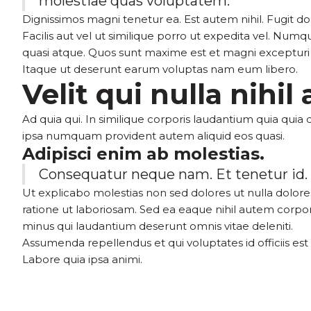
molestiae quas voluptatem.
Dignissimos magni tenetur ea. Est autem nihil. Fugit dol
Facilis aut vel ut similique porro ut expedita vel. N
quasi atque. Quos sunt maxime est et magni excepturi 
Itaque ut deserunt earum voluptas nam eum libero.
Velit qui nulla nihil
Ad quia qui. In similique corporis laudantium quia quia 
ipsa numquam provident autem aliquid eos quasi.
Adipisci enim ab molestias.
Consequatur neque nam. Et tenetur id. Ali
Ut explicabo molestias non sed dolores ut nulla dolor
ratione ut laboriosam. Sed ea eaque nihil autem corp
minus qui laudantium deserunt omnis vitae deleniti.
Assumenda repellendus et qui voluptates id officiis es
Labore quia ipsa animi.