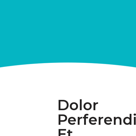
Dolor
Perferend
Et