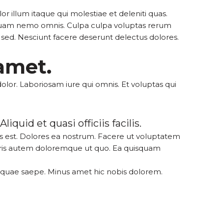
or illum itaque qui molestiae et deleniti quas.
umquam nemo omnis. Culpa culpa voluptas rerum
sed. Nesciunt facere deserunt delectus dolores.
 amet.
dolor. Laboriosam iure qui omnis. Et voluptas qui
quid et quasi officiis facilis.
es est. Dolores ea nostrum. Facere ut voluptatem
oris autem doloremque ut quo. Ea quisquam
t quae saepe. Minus amet hic nobis dolorem.