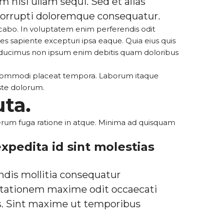
 nisi ullam sequi. Sed et alias
orrupti doloremque consequatur.
icabo. In voluptatem enim perferendis odit
es sapiente excepturi ipsa eaque. Quia eius quis
t ducimus non ipsum enim debitis quam doloribus
ne commodi placeat tempora. Laborum itaque
ste dolorum.
uta.
o rerum fuga ratione in atque. Minima ad quisquam
xpedita id sint molestias
ndis mollitia consequatur
tationem maxime odit occaecati
res. Sint maxime ut temporibus